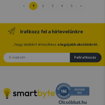
«
1
2
3
4
5
»
Iratkozz fel a hírlevelünkre
...hogy elsőként értesülhess
a legújabb akcióinkról.
E-mail cím
Feliratkozás