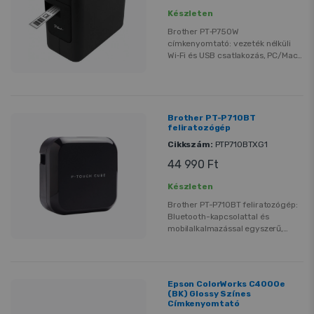
USB A-C kábel (1 m) és táska.
Készleten
Brother PT‑P750W
címkenyomtató: vezeték nélküli
Wi‑Fi és USB csatlakozás, PC/Mac
és mobil kompatibilitás P‑Touch
szoftverrel. Egyszerű tervezés,
gyors, megbízható nyomtatás
professzionális, tartós címkékhez –
ideális iroda, raktár és
Brother PT-P710BT
rendszerezés céljára.
feliratozógép
Cikkszám:
PTP710BTXG1
44 990 Ft
Készleten
Brother PT-P710BT feliratozógép:
Bluetooth-kapcsolattal és
mobilalkalmazással egyszerű,
gyors címkenyomtatás otthonra
vagy irodába. Professzionális,
tartós laminált TZe-szalagokkal
készít egyedi címkéket sokféle
Epson ColorWorks C4000e
méretben és színben. Kompakt,
(BK) Glossy Színes
könnyen kezelhető megoldás
Címkenyomtató
rendszerezéshez és jelöléshez.