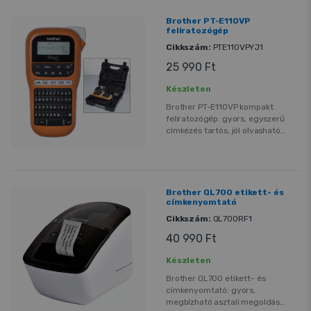
szoftver. Széles címkeméretek,
automata vágó és tartós, jól
Brother PT-E110VP
olvasható nyomatok — ideális
feliratozógép
postázáshoz, vonalkód- és
Cikkszám:
PTE110VPYJ1
árucímkézéshez.
25 990 Ft
Készleten
Brother PT-E110VP kompakt
feliratozógép: gyors, egyszerű
címkézés tartós, jól olvasható
címkékkel kábelekre,
kapcsolószekrényekre és
eszközökre. Cserélhető
szalagokkal, hordozható,
szerelőknek és karbantartóknak
Brother QL700 etikett- és
ideális megoldás.
címkenyomtató
Cikkszám:
QL700RF1
40 990 Ft
Készleten
Brother QL700 etikett- és
címkenyomtató: gyors,
megbízható asztali megoldás