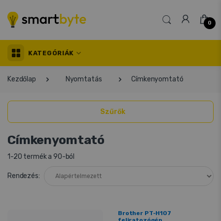
0
KATEGÓRIÁK
Kezdőlap
Nyomtatás
Címkenyomtató
Szűrők
Címkenyomtató
1-20 termék a 90-ból
Rendezés:
Brother PT-H107
feliratozógép