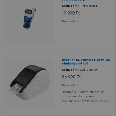
Cikkszám:
PTH107BRE1
10 990 Ft
Készleten
Brother QL810Wc etikett- és
címkenyomtató
Cikkszám:
QL810WCYJ1
66 990 Ft
Készleten
Brother QL-810Wc etikett- és
címkenyomtató: gyors,
megbízható hőnyomtatás irodai
és raktári feladatokra. Wi‑Fi és
USB csatlakozás, mobilalkalmazás
és egyszerű címkeszerkesztő