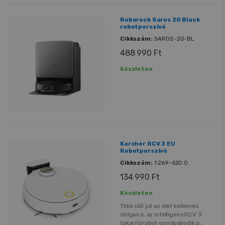
Roborock Saros 20 Black
robotporszívó
Cikkszám:
SAROS-20-BL
488 990 Ft
Készleten
Karcher RCV 3 EU
Robotporszívó
Cikkszám:
1.269-620.0
134 990 Ft
Készleten
Több idő jut az élet kellemes
dolgaira: az intelligens RCV 3
takarítórobot gondoskodik a