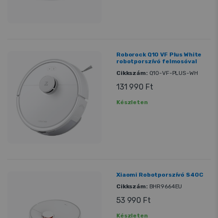
Roborock Q10 VF Plus White
robotporszívó felmosóval
Cikkszám:
Q10-VF-PLUS-WH
131 990 Ft
Készleten
Xiaomi Robotporszívó S40C
Cikkszám:
BHR9664EU
53 990 Ft
Készleten