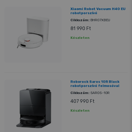
Xiaomi Robot Vacuum H40 EU
robotporszívó
Cikkszám:
BHR07XBEU
81 990 Ft
Készleten
Roborock Saros 10R Black
robotporszívó felmosóval
Cikkszám:
SAROS-10R
407 990 Ft
Készleten