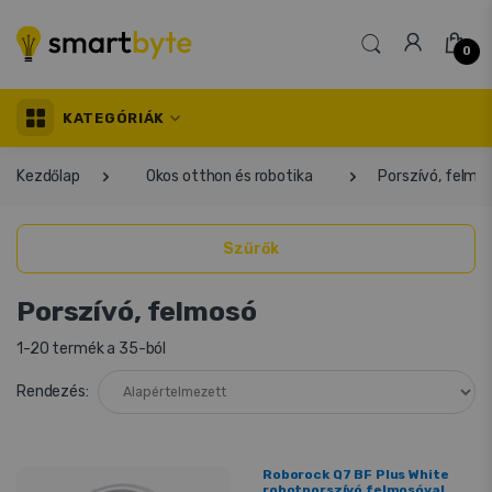
0
KATEGÓRIÁK
Kezdőlap
Okos otthon és robotika
Porszívó, felmo
Szűrők
Porszívó, felmosó
1-20 termék a 35-ból
Rendezés:
Roborock Q7 BF Plus White
robotporszívó felmosóval