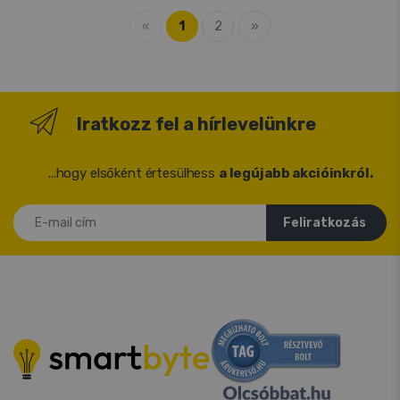
«
1
2
»
Iratkozz fel a hírlevelünkre
...hogy elsőként értesülhess
a legújabb akcióinkról.
E-mail cím
Feliratkozás