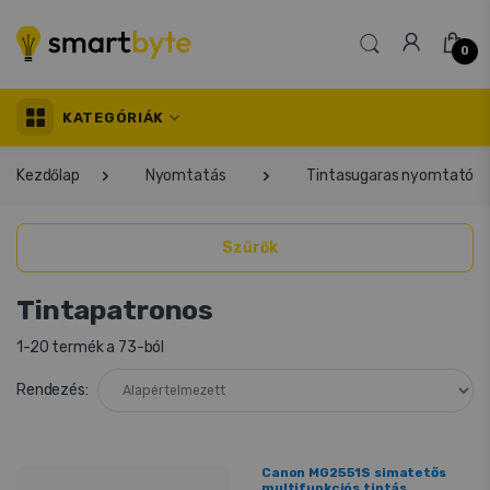
0
KATEGÓRIÁK
Kezdőlap
Nyomtatás
Tintasugaras nyomtató é
Szűrők
Tintapatronos
1-20 termék a 73-ból
Rendezés:
Canon MG2551S simatetős
multifunkciós tintás