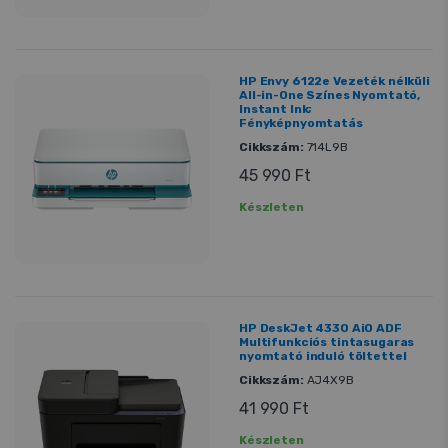
HP Envy 6122e Vezeték nélküli
All-in-One Színes Nyomtató,
Instant Ink;
Fényképnyomtatás
Cikkszám:
714L9B
45 990 Ft
Készleten
HP DeskJet 4330 AiO ADF
Multifunkciós tintasugaras
nyomtató induló töltettel
Cikkszám:
AJ4X9B
41 990 Ft
Készleten