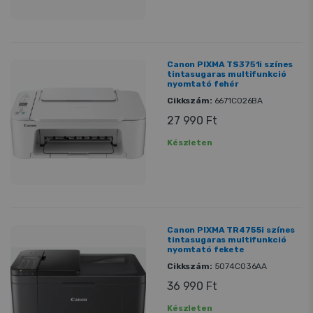
Canon PIXMA TS3751i színes
tintasugaras multifunkció
nyomtató fehér
Cikkszám:
6671C026BA
27 990 Ft
Készleten
Canon PIXMA TR4755i színes
tintasugaras multifunkció
nyomtató fekete
Cikkszám:
5074C036AA
36 990 Ft
Készleten