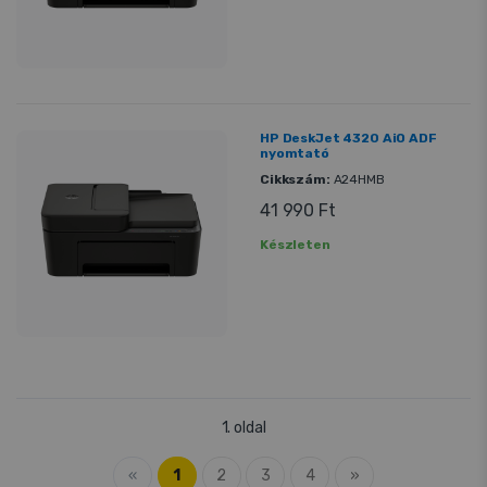
HP DeskJet 4320 AiO ADF
nyomtató
Cikkszám:
A24HMB
41 990 Ft
Készleten
1. oldal
«
1
2
3
4
»