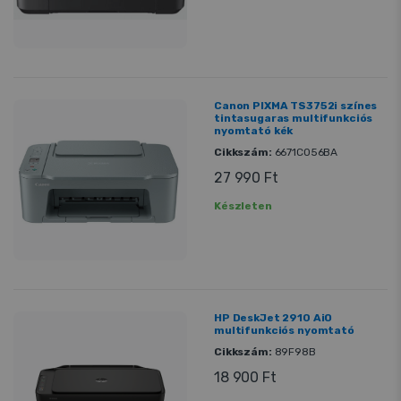
Canon PIXMA TS3752i színes
tintasugaras multifunkciós
nyomtató kék
Cikkszám:
6671C056BA
27 990 Ft
Készleten
HP DeskJet 2910 AiO
multifunkciós nyomtató
Cikkszám:
89F98B
18 900 Ft