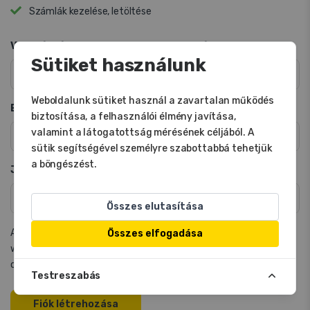
Számlák kezelése, letöltése
Vezetéknév
*
Keresztnév
*
Sütiket használunk
Weboldalunk sütiket használ a zavartalan működés
E-mail cím
*
biztosítása, a felhasználói élmény javítása,
valamint a látogatottság mérésének céljából. A
sütik segítségével személyre szabottabbá tehetjük
a böngészést.
Jelszó
*
Jelszó megerősítése
*
Összes elutasítása
Az Ön személyes adatait arra használjuk, hogy támogassuk a
Összes elfogadása
weboldalon szerzett élményét, kezeljük fiókját, valamint más
célokra, amelyeket az
adatvédelmi szabályzatunk
ismertet.
Testreszabás
Fiók létrehozása