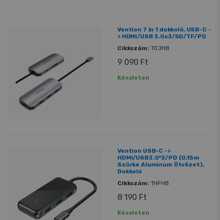
Vention 7 in 1 dokkoló, USB-C -
> HDMI/USB 3.0x3/SD/TF/PD
Cikkszám:
TOJHB
9 090 Ft
Készleten
Vention USB-C ->
HDMI/USB3.0*3/PD (0,15m
Szürke Aluminum Ötvözet),
Dokkoló
Cikkszám:
THFHB
8 190 Ft
Készleten