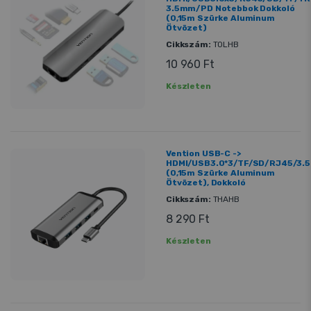
3.5mm/PD Notebbok Dokkoló
(0,15m Szürke Aluminum
Ötvözet)
Cikkszám:
TOLHB
10 960 Ft
Készleten
Vention USB-C ->
HDMI/USB3.0*3/TF/SD/RJ45/3
(0,15m Szürke Aluminum
Ötvözet), Dokkoló
Cikkszám:
THAHB
8 290 Ft
Készleten