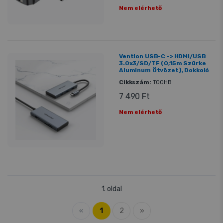
Nem elérhető
Vention USB-C -> HDMI/USB
3.0x3/SD/TF (0,15m Szürke
Aluminum Ötvözet), Dokkoló
Cikkszám:
TOOHB
7 490 Ft
Nem elérhető
1. oldal
«
1
2
»