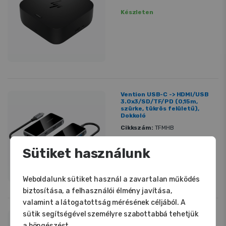
Készleten
Vention USB-C -> HDMI/USB
3.0x3/SD/TF/PD (0,15m,
szürke, tükrös felületű),
Dokkoló
Cikkszám:
TFMHB
9 790 Ft
Sütiket használunk
Készleten
Weboldalunk sütiket használ a zavartalan működés
biztosítása, a felhasználói élmény javítása,
valamint a látogatottság mérésének céljából. A
sütik segítségével személyre szabottabbá tehetjük
Vention USB-C -> HDMI/
USB3.0*3/PD (0,15m, szürke,
a böngészést.