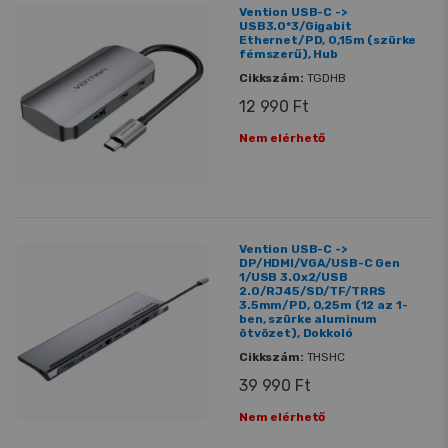
Vention USB-C ->
USB3.0*3/Gigabit
Ethernet/PD, 0,15m (szürke
fémszerű), Hub
Cikkszám:
TGDHB
12 990 Ft
Nem elérhető
Vention USB-C ->
DP/HDMI/VGA/USB-C Gen
1/USB 3.0x2/USB
2.0/RJ45/SD/TF/TRRS
3.5mm/PD, 0,25m (12 az 1-
ben, szürke aluminum
ötvözet), Dokkoló
Cikkszám:
THSHC
39 990 Ft
Nem elérhető