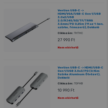
Vention USB-C ->
HDMI/VGA/USB-C Gen 1/USB
3.0x2/USB
2.0/RJ45/SD/TF/TRRS
3.5mm/PD 0,25m (11 az 1-ben,
szürke, fémszerű), Dokkoló
Cikkszám:
THTHC
27 990 Ft
Nem elérhető
Vention USB-C -> HDMI/USB-C
Gen 1/USB 3.0x3/PD (0,15m
Szürke Aluminum Ötvözet),
Dokkoló
Cikkszám:
TOFHB
10 990 Ft
Nem elérhető