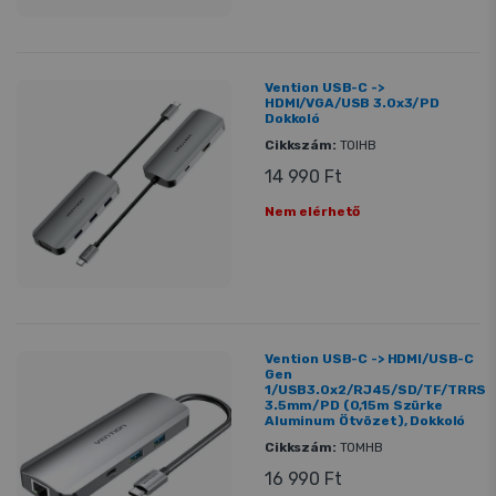
Vention USB-C ->
HDMI/VGA/USB 3.0x3/PD
Dokkoló
Cikkszám:
TOIHB
14 990 Ft
Nem elérhető
Vention USB-C -> HDMI/USB-C
Gen
1/USB3.0x2/RJ45/SD/TF/TRRS
3.5mm/PD (0,15m Szürke
Aluminum Ötvözet), Dokkoló
Cikkszám:
TOMHB
16 990 Ft