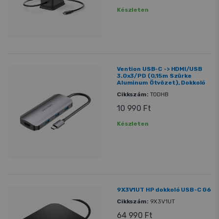
Készleten
Vention USB-C -> HDMI/USB
3.0x3/PD (0,15m Szürke
Aluminum Ötvözet), Dokkoló
Cikkszám:
TODHB
10 990 Ft
Készleten
9X3V1UT HP dokkoló USB-C G6
Cikkszám:
9X3V1UT
64 990 Ft