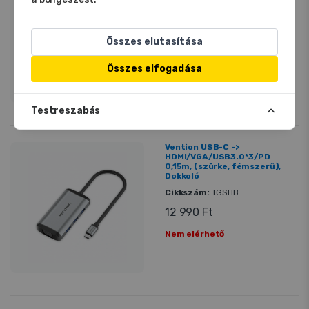
tükrös felületű), Dokkoló
Cikkszám:
TFBHB
8 190 Ft
Összes elutasítása
Nem elérhető
Összes elfogadása
Testreszabás
Vention USB-C ->
HDMI/VGA/USB3.0*3/PD
0,15m, (szürke, fémszerű),
Dokkoló
Cikkszám:
TGSHB
12 990 Ft
Nem elérhető