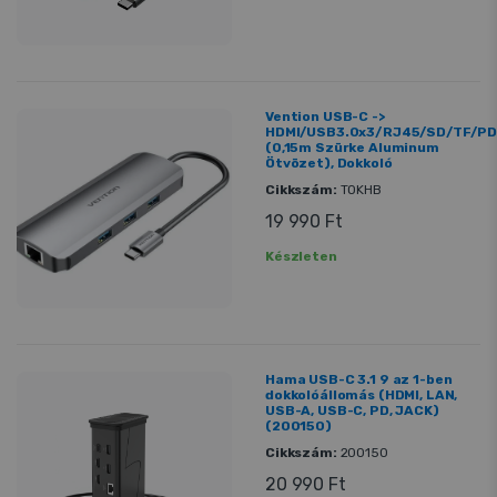
Vention USB-C ->
HDMI/USB3.0x3/RJ45/SD/TF/P
(0,15m Szürke Aluminum
Ötvözet), Dokkoló
Cikkszám:
TOKHB
19 990 Ft
Készleten
Hama USB-C 3.1 9 az 1-ben
dokkolóállomás (HDMI, LAN,
USB-A, USB-C, PD, JACK)
(200150)
Cikkszám:
200150
20 990 Ft