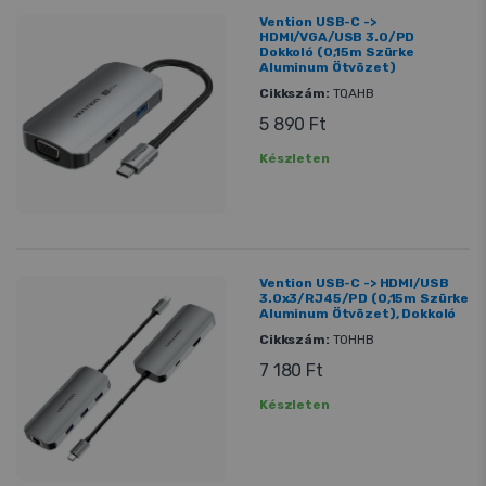
Vention USB-C ->
HDMI/VGA/USB 3.0/PD
Dokkoló (0,15m Szürke
Aluminum Ötvözet)
Cikkszám:
TQAHB
5 890 Ft
Készleten
Vention USB-C -> HDMI/USB
3.0x3/RJ45/PD (0,15m Szürke
Aluminum Ötvözet), Dokkoló
Cikkszám:
TOHHB
7 180 Ft
Készleten