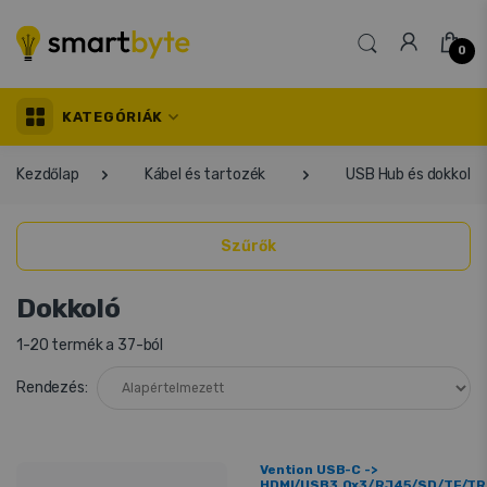
0
KATEGÓRIÁK
Kezdőlap
Kábel és tartozék
USB Hub és dokkoló
Szűrők
Dokkoló
1-20 termék a 37-ból
Rendezés:
Vention USB-C ->
HDMI/USB3.0x3/RJ45/SD/TF/T