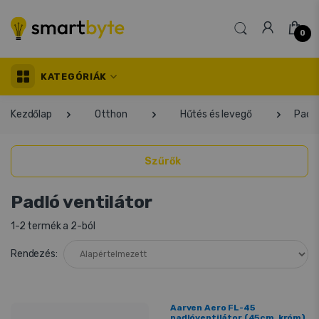
0
KATEGÓRIÁK
Kezdőlap
Otthon
Hűtés és levegő
Padló
Szűrők
Padló ventilátor
1-2 termék a 2-ból
Rendezés:
Aarven Aero FL-45
padlóventilátor (45cm, króm)