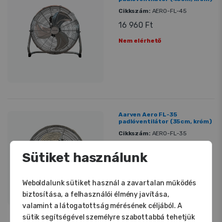
Cikkszám:
AERO-FL-45
16 960 Ft
Nem elérhető
Aarven Aero FL-35
padlóventilátor (35cm, króm)
Cikkszám:
AERO-FL-35
12 490 Ft
Sütiket használunk
Nem elérhető
Weboldalunk sütiket használ a zavartalan működés
biztosítása, a felhasználói élmény javítása,
valamint a látogatottság mérésének céljából. A
sütik segítségével személyre szabottabbá tehetjük