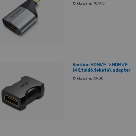
Cikkszám:
TCAH0
Vention HDMI/F -> HDMI/F
(4K,toldó,fekete), adapter
Cikkszám:
AIRB0