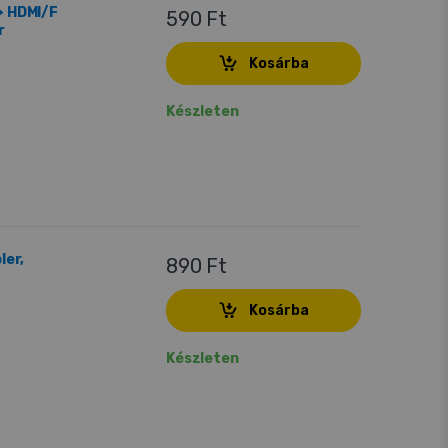
> HDMI/F
590 Ft
r
Kosárba
Készleten
ler,
890 Ft
Kosárba
Készleten