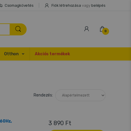
Csomagkövetés
Fiók létrehozása
vagy
belépés
0
Otthon
Akciós termékek
Rendezés:
,60Hz,
3 890 Ft