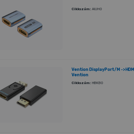
Cikkszám:
AIUH0
Vention DisplayPort/M ->HDM
Vention
Cikkszám:
HBKB0