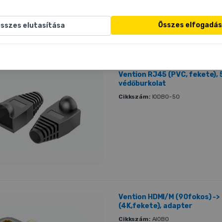
Összes elfogadá
sszes elutasítása
Vention RJ45 (PVC, fekete), 
védőburkolat
Cikkszám:
IODB0-50
Vention HDMI/M (90fokos) ->
(4K,fekete), adapter
Cikkszám:
AIOB0