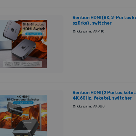
Vention HDMI (8K, 2-Portos k
szürke) , switcher
Cikkszám:
AKPH0
Vention HDMI (2 Portos,kétir
4K,60Hz, fekete), switcher
Cikkszám:
AKOB0