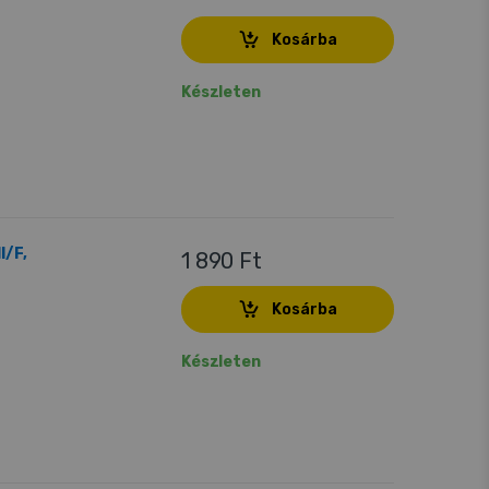
Kosárba
Készleten
I/F,
1 890 Ft
Kosárba
Készleten