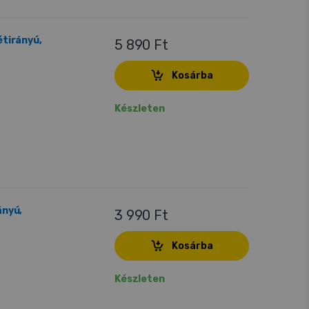
étirányú,
5 890 Ft
Kosárba
Készleten
ányú,
3 990 Ft
Kosárba
Készleten