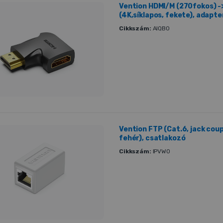
Vention HDMI/M (270fokos) -
(4K,síklapos, fekete), adapte
Cikkszám:
AIQB0
Vention FTP (Cat.6, jack coup
fehér), csatlakozó
Cikkszám:
IPVW0