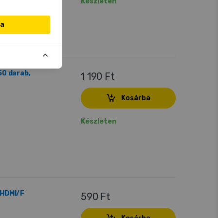
Készleten
sa
50 darab,
1 190 Ft
Kosárba
Készleten
 HDMI/F
590 Ft