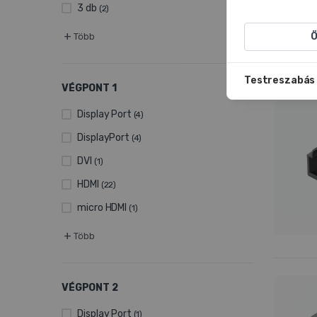
3 db
(2)
+
Ö
Több
Testreszabás
VÉGPONT 1
Display Port
(4)
DisplayPort
(4)
DVI
(1)
HDMI
(22)
micro HDMI
(1)
+
Több
VÉGPONT 2
Display Port
(1)