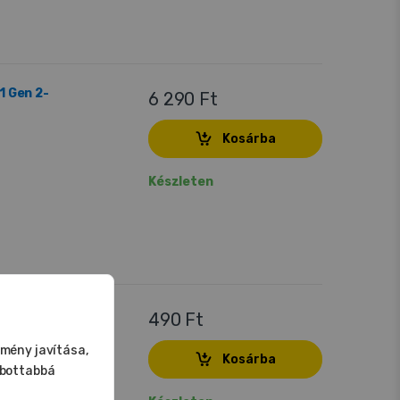
1 Gen 2-
6 290 Ft
Kosárba
Készleten
látszó)
490 Ft
lmény javítása,
Kosárba
abottabbá