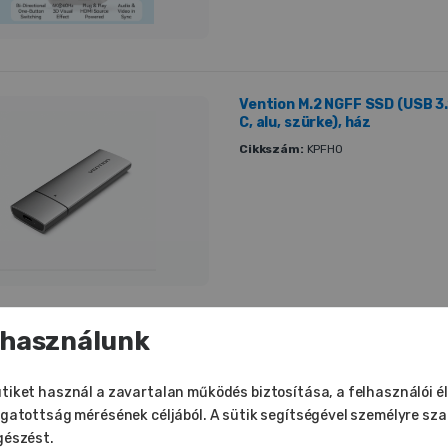
Vention M.2 NGFF SSD (USB 3.
C, alu, szürke), ház
Cikkszám:
KPFH0
 használunk
Vention UTP (Cat.6 ,RJ45,át
10db, csatlakozó
tiket használ a zavartalan működés biztosítása, a felhasználói é
Cikkszám:
IDDR0-10
ogatottság mérésének céljából. A sütik segítségével személyre sz
gészést.