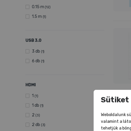
0.15 m
(12)
1.5 m
(1)
USB 3.0
3 db
(1)
6 db
(1)
HDMI
1
(1)
Sütiket
1 db
(1)
Weboldalunk sü
2
(3)
valamint a lát
2 db
(3)
tehetjük a bön