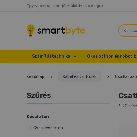
Egy webshop, ahol jól működnek a dolgok.
Keresés
Számítástechnika
Okos otthon és roboti
Kezdőlap
Kábel és tartozék
Csatlakozó
Szűrés
Csat
1-20 term
Készleten
Csak készleten