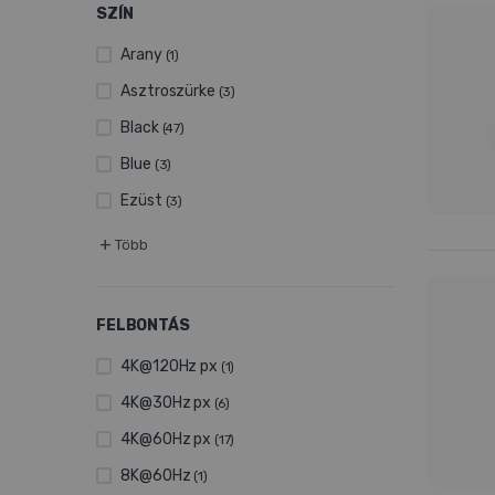
SZÍN
Arany
(1)
Asztroszürke
(3)
Black
(47)
Blue
(3)
Ezüst
(3)
+
Több
FELBONTÁS
4K@120Hz px
(1)
4K@30Hz px
(6)
4K@60Hz px
(17)
8K@60Hz
(1)