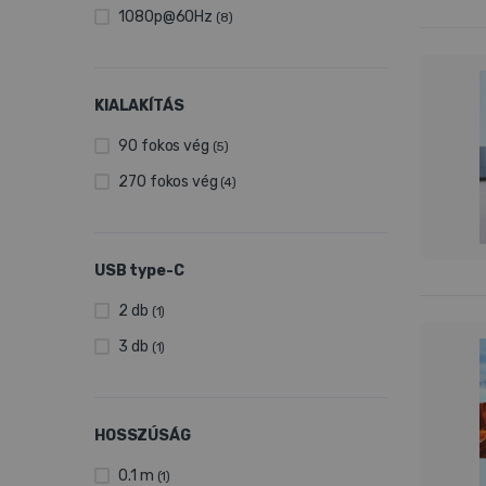
1080p@60Hz
(8)
KIALAKÍTÁS
90 fokos vég
(5)
270 fokos vég
(4)
USB type-C
2 db
(1)
3 db
(1)
HOSSZÚSÁG
0.1 m
(1)