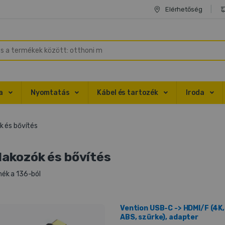
Elérhetőség
ka
Nyomtatás
Kábel és tartozék
Iroda
k és bővítés
lakozók és bővítés
ék a 136-ból
Vention USB-C -> HDMI/F (4K
ABS, szürke), adapter