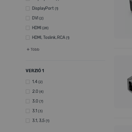
DisplayPort
(1)
DVI
(2)
HDMI
(28)
HDMI, Toslink, RCA
(1)
+
Több
VERZIÓ 1
1.4
(2)
2.0
(4)
3.0
(7)
3.1
(3)
3.1, 3,5
(1)