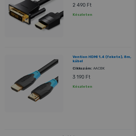
2 490 Ft
Készleten
Vention HDMI 1.4 (fekete), 8m,
kábel
Cikkszám:
AACBK
3 190 Ft
Készleten