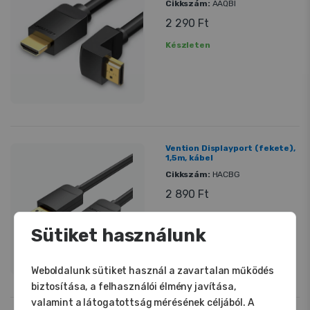
Cikkszám:
AAQBI
2 290 Ft
Készleten
Vention Displayport (fekete),
1,5m, kábel
Cikkszám:
HACBG
2 890 Ft
Készleten
Sütiket használunk
Weboldalunk sütiket használ a zavartalan működés
biztosítása, a felhasználói élmény javítása,
valamint a látogatottság mérésének céljából. A