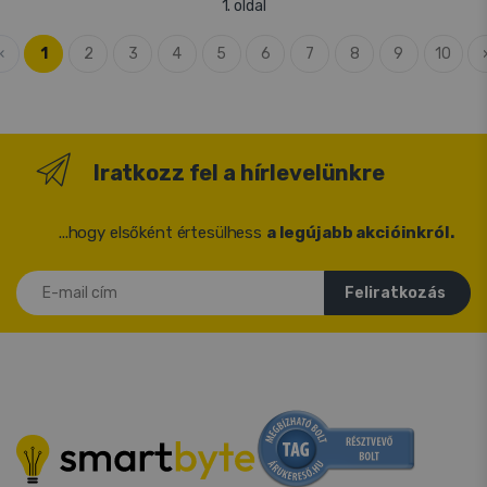
1. oldal
«
1
2
3
4
5
6
7
8
9
10
Iratkozz fel a hírlevelünkre
...hogy elsőként értesülhess
a legújabb akcióinkról.
E-mail cím
Feliratkozás