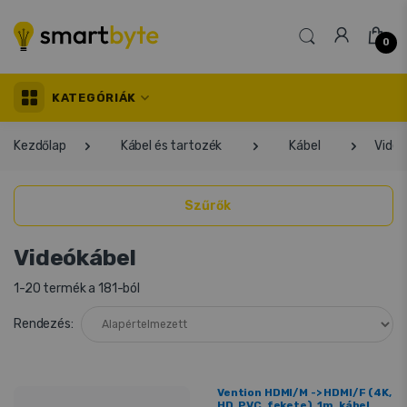
0
KATEGÓRIÁK
Kezdőlap
Kábel és tartozék
Kábel
Videó
Szűrők
Videókábel
1-20 termék a 181-ból
Rendezés:
Vention HDMI/M -> HDMI/F (4K,
HD, PVC, fekete), 1m, kábel