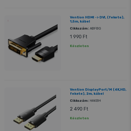
Vention HDMI -> DVI, (fekete),
1,5m, kábel
Cikkszám:
ABFBG
1 990 Ft
Készleten
Vention DisplayPort/M (4K,HD,
fekete), 2m, kábel
Cikkszám:
HAKBH
2 490 Ft
Készleten