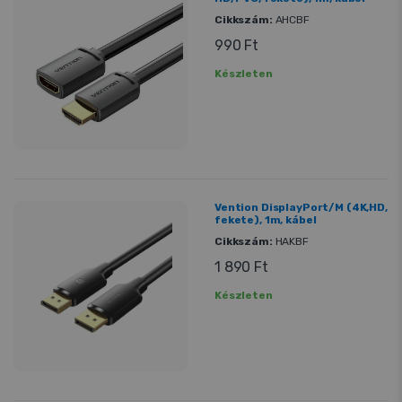
Cikkszám:
AHCBF
990 Ft
Készleten
Vention DisplayPort/M (4K,HD,
fekete), 1m, kábel
Cikkszám:
HAKBF
1 890 Ft
Készleten