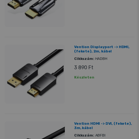
Vention Displayport -> HDMI,
(fekete), 2m, kábel
Cikkszám:
HADBH
3 890 Ft
Készleten
Vention HDMI -> DVI, (fekete),
3m, kábel
Cikkszám:
ABFBI