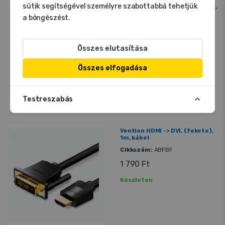
sütik segítségével személyre szabottabbá tehetjük
Vention DisplayPort/M (4K,HD,
fekete), 1,5m, kábel
a böngészést.
Cikkszám:
HAKBG
2 190 Ft
Összes elutasítása
Készleten
Összes elfogadása
Testreszabás
Vention HDMI -> DVI, (fekete),
1m, kábel
Cikkszám:
ABFBF
1 790 Ft
Készleten