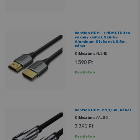
Vention HDMI -> HDMI, (Ultra
vékony kivitel, Szürke
Aluminum Ötvözet), 0,5m,
kábel
Cikkszám:
ALEHD
1 590 Ft
Készleten
Vention HDMI 2.1, 1,5m , kábel
Cikkszám:
AALBG
3 390 Ft
Készleten