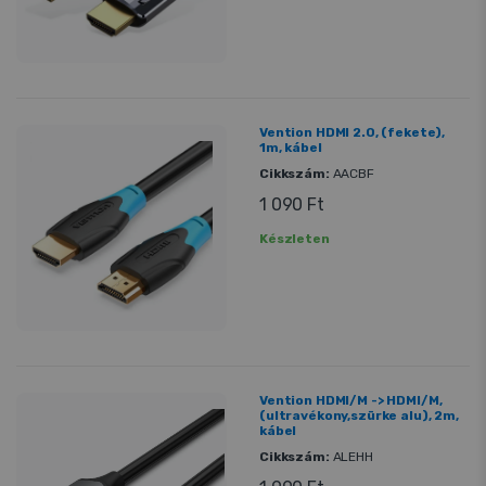
Vention HDMI 2.0, (fekete),
1m, kábel
Cikkszám:
AACBF
1 090 Ft
Készleten
Vention HDMI/M -> HDMI/M,
(ultravékony,szürke alu), 2m,
kábel
Cikkszám:
ALEHH