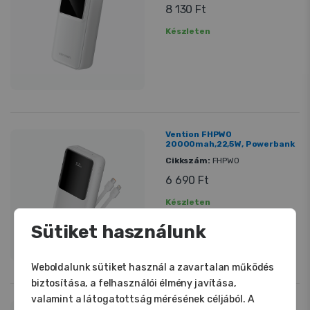
8 130 Ft
Készleten
Vention FHPW0
20000mah,22,5W, Powerbank
Cikkszám:
FHPW0
6 690 Ft
Készleten
Sütiket használunk
Weboldalunk sütiket használ a zavartalan működés
biztosítása, a felhasználói élmény javítása,
valamint a látogatottság mérésének céljából. A
Vention FHWY0 5000mah,