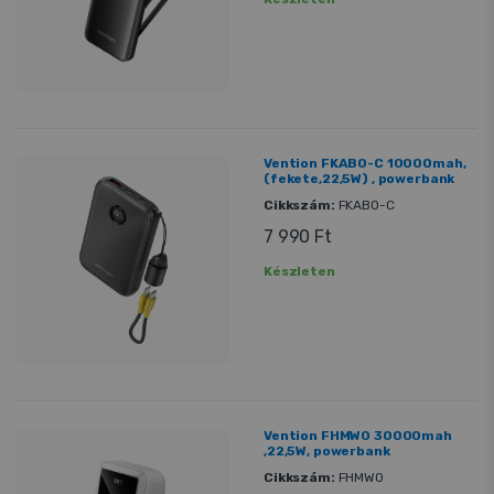
Vention FKAB0-C 10000mah,
(fekete,22,5W) , powerbank
Cikkszám:
FKAB0-C
7 990 Ft
Készleten
Vention FHMW0 30000mah
,22,5W, powerbank
Cikkszám:
FHMW0