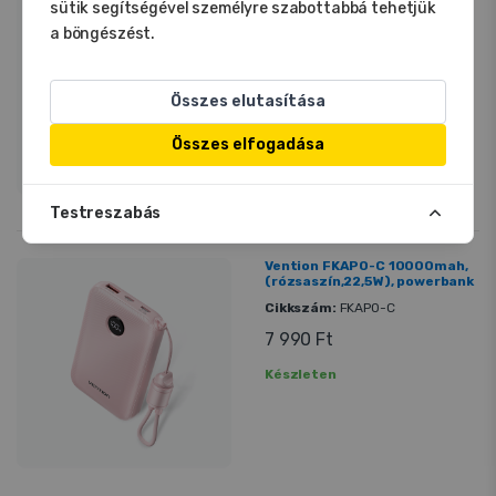
sütik segítségével személyre szabottabbá tehetjük
20W, powerbank
a böngészést.
Cikkszám:
FHWY0
5 890 Ft
Összes elutasítása
Készleten
Összes elfogadása
Testreszabás
Vention FKAP0-C 10000mah,
(rózsaszín,22,5W), powerbank
Cikkszám:
FKAP0-C
7 990 Ft
Készleten