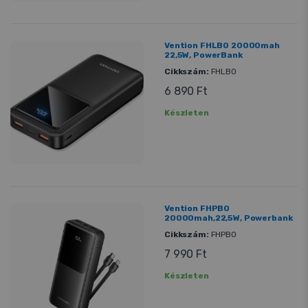
Garancia: 24 hónap
Vention FHLB0 20000mah
22,5W, PowerBank
Cikkszám:
FHLB0
6 890 Ft
Készleten
Vention FHPB0
20000mah,22,5W, Powerbank
Cikkszám:
FHPB0
7 990 Ft
Készleten