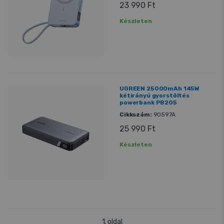
23 990 Ft
Készleten
UGREEN 25000mAh 145W
kétirányú gyorstöltés
powerbank PB205
Cikkszám:
90597A
25 990 Ft
Készleten
1. oldal