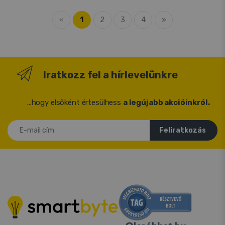
«
1
2
3
4
»
Iratkozz fel a hírlevelünkre
...hogy elsőként értesülhess
a legújabb akcióinkról.
E-mail cím
Feliratkozás