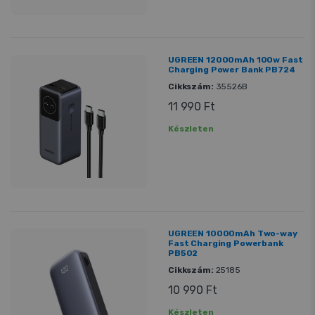
UGREEN 12000mAh 100w Fast
Charging Power Bank PB724
Cikkszám:
35526B
11 990 Ft
Készleten
UGREEN 10000mAh Two-way
Fast Charging Powerbank
PB502
Cikkszám:
25185
10 990 Ft
Készleten