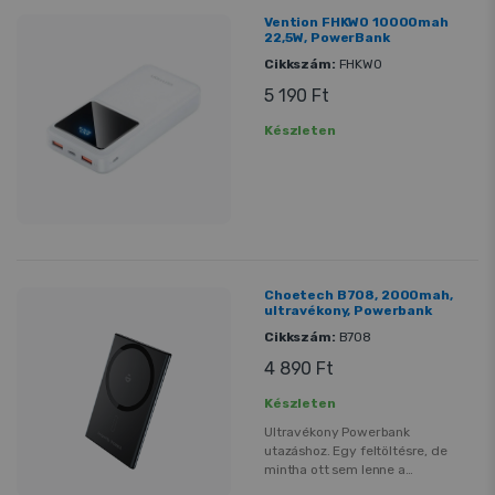
Vention FHKW0 10000mah
22,5W, PowerBank
Cikkszám:
FHKW0
5 190 Ft
Készleten
Choetech B708, 2000mah,
ultravékony, Powerbank
Cikkszám:
B708
4 890 Ft
Készleten
Ultravékony Powerbank
utazáshoz. Egy feltöltésre, de
mintha ott sem lenne a
powerbank. Magsafe kapcsolattal.