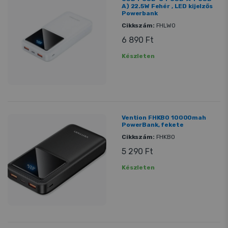
A) 22.5W Fehér , LED kijelzős
Powerbank
Cikkszám:
FHLW0
6 890 Ft
Készleten
Vention FHKB0 10000mah
PowerBank, fekete
Cikkszám:
FHKB0
5 290 Ft
Készleten