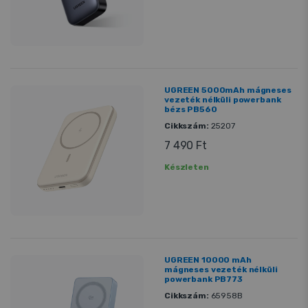
UGREEN 5000mAh mágneses
vezeték nélküli powerbank
bézs PB560
Cikkszám:
25207
7 490 Ft
Készleten
UGREEN 10000 mAh
mágneses vezeték nélküli
powerbank PB773
Cikkszám:
65958B