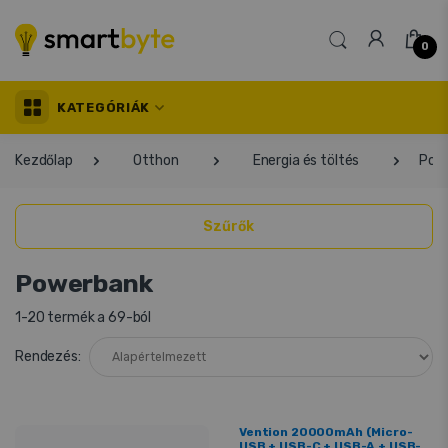
0
KATEGÓRIÁK
Kezdőlap
Otthon
Energia és töltés
Pow
Szűrők
Powerbank
1-20 termék a 69-ból
Rendezés:
Vention 20000mAh (Micro-
USB + USB-C + USB-A + USB-