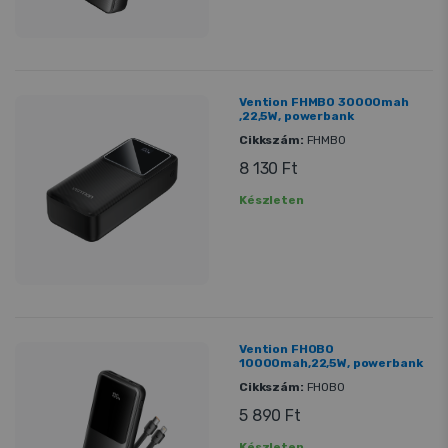
Vention FHMB0 30000mah
,22,5W, powerbank
Cikkszám:
FHMB0
8 130 Ft
Készleten
Vention FHOB0
10000mah,22,5W, powerbank
Cikkszám:
FHOB0
5 890 Ft
Készleten