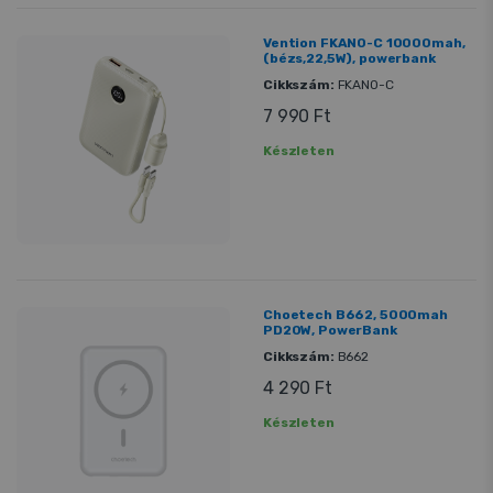
Vention FKAN0-C 10000mah,
(bézs,22,5W), powerbank
Cikkszám:
FKAN0-C
7 990 Ft
Készleten
Choetech B662, 5000mah
PD20W, PowerBank
Cikkszám:
B662
4 290 Ft
Készleten